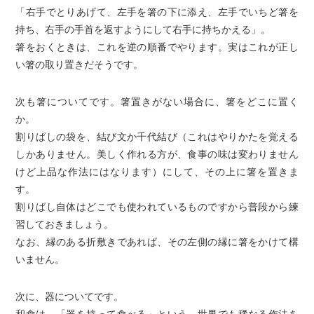
「右手でとりあげて、左手を箸の下に添え、左手でいちど箸を
持ち、右手の手首を返すようにして右手に持ちかえる」。
箸をおくときは、これを逆の順番でやります。実はこれが正し
い箸の取り置きだそうです。
次も箸についてです。箸置きがない場合に、箸をどこに置く
か。
割りばしの袋を、結び文か千代結び（これはやりかたを覚える
しかありません。美しく作れる方が、食事の味は変わりません
けど上品な作法にはなります）にして、その上に箸を置きま
す。
割りばし自体はどこでも使われているものですから普段から練
習しておきましょう。
なお、縁のある折敷きであれば、その左側の縁に箸をかけて構
いません。
次に、器についてです。
和食は、「器を持って食べる」という、世界でも稀なる作法を